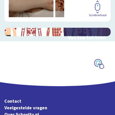
Scrollverhaal
Van top tot teen
Interactieve
schoolplaat over het
menselijk lichaam
Schoolplaat
Contact
Veelgestelde vragen
Over Schooltv.nl