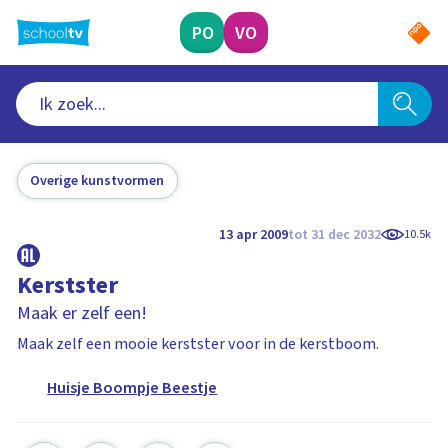
Ga
naar
PO
VO
hoofdinhoud
Overige kunstvormen
13 apr 2009
tot 31 dec 2032
10.5k
Kerstster
Maak er zelf een!
Maak zelf een mooie kerstster voor in de kerstboom.
Huisje Boompje Beestje