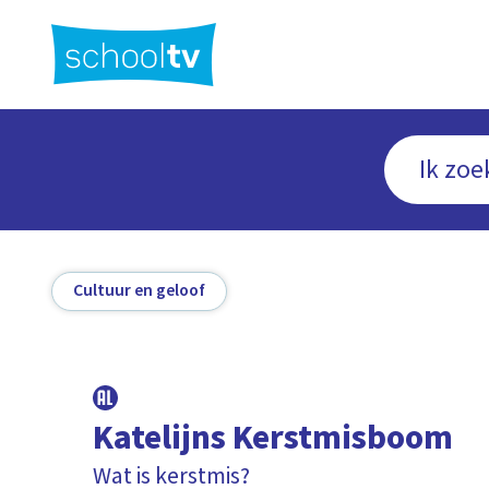
Ga
naar
hoofdinhoud
Cultuur en geloof
Katelijns Kerstmisboom
Wat is kerstmis?