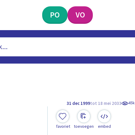
PO
VO
45k
31 dec 1999
tot 18 mei 2033
favoriet
toevoegen
embed