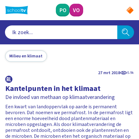
Ga
naar
PO
VO
hoofdinhoud
Milieu en klimaat
27 mrt 2018
5.9k
Kantelpunten in het klimaat
De invloed van methaan op klimaatverandering
Een kwart van landoppervlak op aarde is permanent
bevroren. Dat noemen we permafrost. In de permafrost ligt
een enorme hoeveelheid dood plantenmateriaal en
microben opgeslagen. Als door klimaatverandering de
permafrost ontdooit, ontdooien ook de plantenresten en
de microben. De microben eten het organisch materiaal op