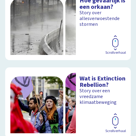
Hoe gevaarlijk is
een orkaan?
Story over
allesverwoestende
stormen
Scrollverhaal
Wat is Extinction
Rebellion?
Story over een
vreedzame
klimaatbeweging
Scrollverhaal