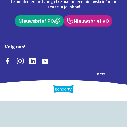
te melden en ontvang elke maand een nieuwsbrief naar
keuze in je inbox!
Nieuwsbrief PO
Nieuwsbrief VO
Volg ons!
Extra's
Schooltv biedt meer
Quiz
Schoolplaat
Tijd
dan video's! Ontdek