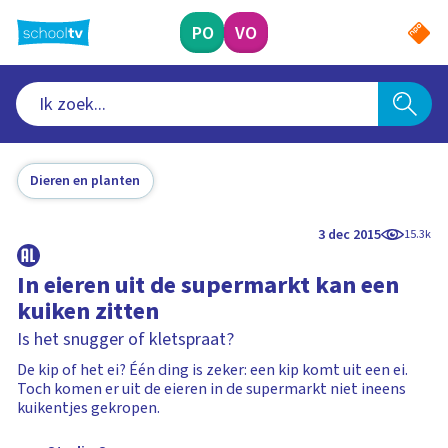
Ga
naar
PO
VO
hoofdinhoud
Dieren en planten
3 dec 2015
15.3k
In eieren uit de supermarkt kan een
kuiken zitten
Is het snugger of kletspraat?
De kip of het ei? Één ding is zeker: een kip komt uit een ei.
Toch komen er uit de eieren in de supermarkt niet ineens
kuikentjes gekropen.