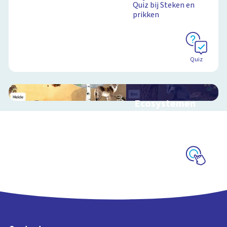
Quiz bij Steken en
prikken
Quiz
Ecosystemen
Interactieve
schoolplaat over de
Veluwe
Schoolplaat