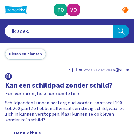
Ga
naar
PO
VO
hoofdinhoud
Dieren en planten
9 jul 2014
tot 31 dec 2032
19.3k
Kan een schildpad zonder schild?
Een verharde, beschermende huid
Schildpadden kunnen heel erg oud worden, soms wel 100
tot 200 jaar! Ze hebben allemaal een stevig schild, waar ze
zich in kunnen verstoppen. Maar kunnen ze ook leven
zonder zo’n schild?
Het Klokhuis