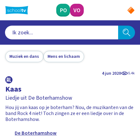
Ga
naar
PO
VO
hoofdinhoud
Muziek en dans
Mens en lichaam
4 jun 2020
5.4k
Kaas
Liedje uit De Boterhamshow
Hou jij van kaas op je boterham? Nou, de muzikanten van de
band Rock 4 niet! Toch zingen ze er een liedje over in de
Boterhamshow.
De Boterhamshow