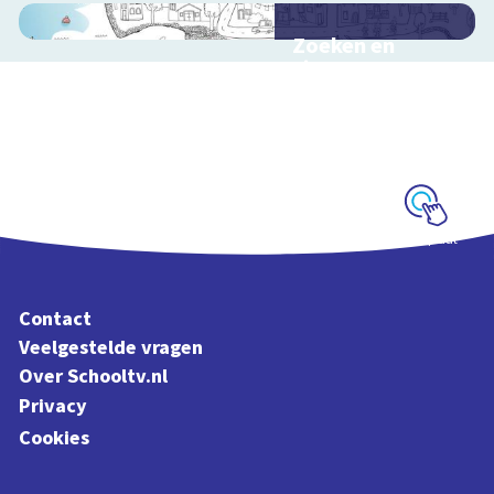
Zoeken en
zingen met
Sesamstraat
Interactieve
schoolplaat met
kinderliedjes
Schoolplaat
Contact
Veelgestelde vragen
Over Schooltv.nl
Privacy
Cookies