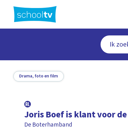
Ga
naar
hoofdinhoud
Drama, foto en film
Joris Boef is klant voor d
De Boterhamband