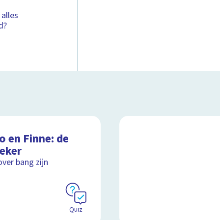
 alles
d?
o en Finne: de
reker
over bang zijn
Quiz