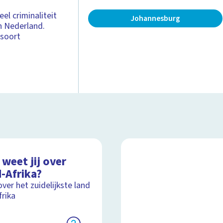
el criminaliteit
Johannesburg
n Nederland.
 soort
weet jij over
-Afrika?
over het zuidelijkste land
frika