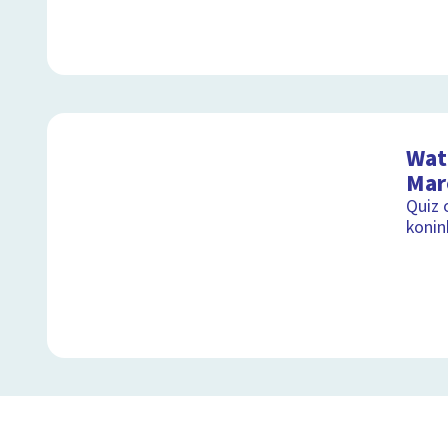
Wat 
Mar
Quiz 
konink