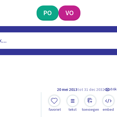
PO
VO
9.6k
20 mei 2013
tot 31 dec 2032
favoriet
tekst
toevoegen
embed