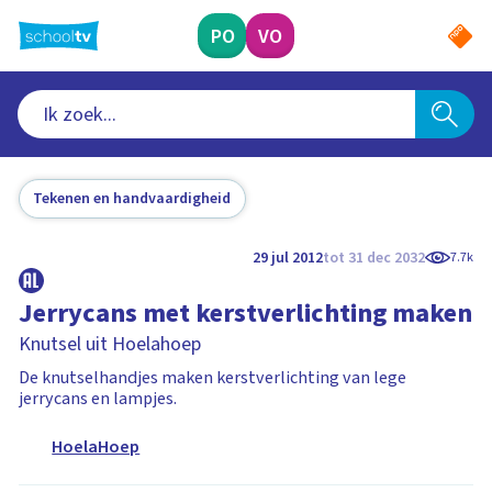
Ga
naar
PO
VO
hoofdinhoud
Tekenen en handvaardigheid
29 jul 2012
tot 31 dec 2032
7.7k
Jerrycans met kerstverlichting maken
Knutsel uit Hoelahoep
De knutselhandjes maken kerstverlichting van lege
jerrycans en lampjes.
HoelaHoep