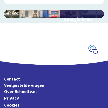
Energie in en
rondom het huis
Interactieve
schoolplaat in en
rondom het huis
Schoolplaat
Contact
Veelgestelde vragen
Over Schooltv.nl
Privacy
Cookies