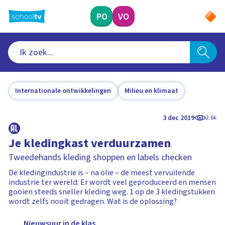
Ga
naar
PO
VO
hoofdinhoud
Internationale ontwikkelingen
Milieu en klimaat
3 dec 2019
2.6k
Je kledingkast verduurzamen
Tweedehands kleding shoppen en labels checken
De kledingindustrie is – na olie – de meest vervuilende
industrie ter wereld. Er wordt veel geproduceerd en mensen
gooien steeds sneller kleding weg. 1 op de 3 kledingstukken
wordt zelfs nooit gedragen. Wat is de oplossing?
Nieuwsuur in de klas