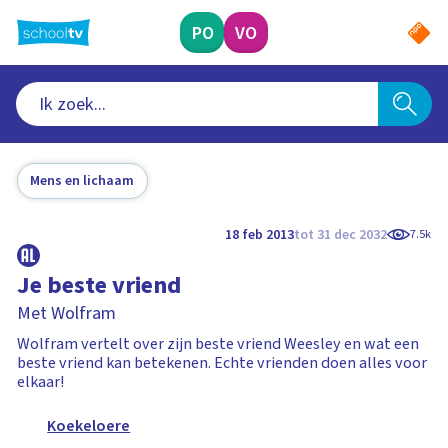
Ga
naar
PO
VO
hoofdinhoud
Mens en lichaam
18 feb 2013
tot 31 dec 2032
7.5k
Je beste vriend
Met Wolfram
Wolfram vertelt over zijn beste vriend Weesley en wat een
beste vriend kan betekenen. Echte vrienden doen alles voor
elkaar!
Koekeloere