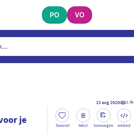
PO
VO
1.9k
23 aug 2020
voor je
favoriet
tekst
toevoegen
embed