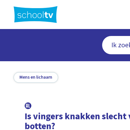
Ga
naar
hoofdinhoud
Mens en lichaam
Is vingers knakken slecht 
botten?