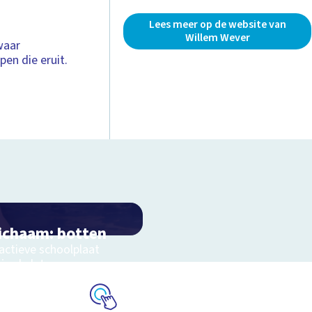
Lees meer op de website van
Willem Wever
waar
pen die eruit.
lichaam: botten
ractieve schoolplaat
je skelet