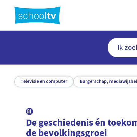
Ga
naar
hoofdinhoud
Televisie en computer
Burgerschap, mediawijshei
De geschiedenis én toeko
de bevolkingsgroei