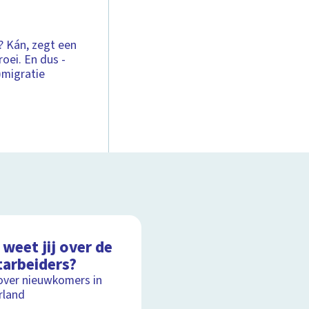
? Kán, zegt een
oei. En dus -
)migratie
weet jij over de
tarbeiders?
over nieuwkomers in
rland