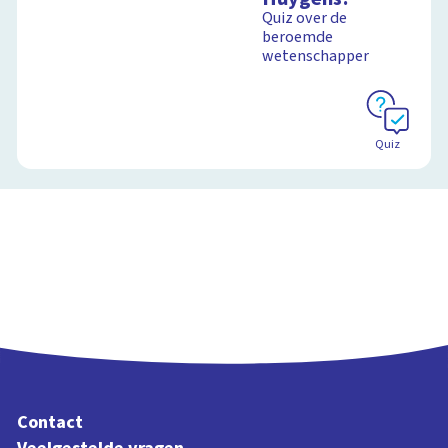
Quiz over de
beroemde
Schoolplaat
wetenschapper
Schoolplaat
Quiz
Contact