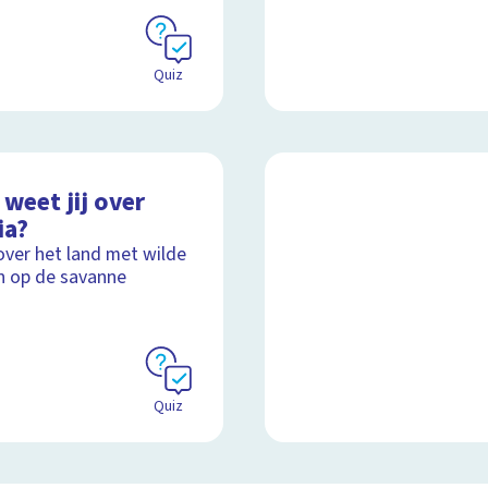
Quiz
weet jij over
ia?
over het land met wilde
n op de savanne
Quiz