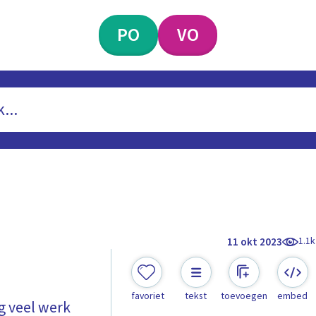
PO
VO
1.1k
11 okt 2023
favoriet
tekst
toevoegen
embed
g veel werk