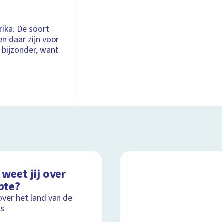
rika. De soort
n daar zijn voor
s bijzonder, want
weet jij over
pte?
over het land van de
's