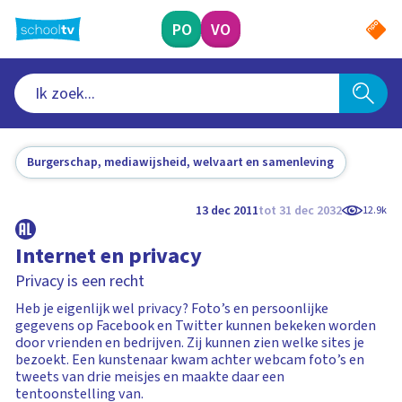
Ga
naar
PO
VO
hoofdinhoud
Burgerschap, mediawijsheid, welvaart en samenleving
13 dec 2011
tot 31 dec 2032
12.9k
Internet en privacy
Privacy is een recht
Heb je eigenlijk wel privacy? Foto’s en persoonlijke
gegevens op Facebook en Twitter kunnen bekeken worden
door vrienden en bedrijven. Zij kunnen zien welke sites je
bezoekt. Een kunstenaar kwam achter webcam foto’s en
tweets van drie meisjes en maakte daar een
tentoonstelling van.