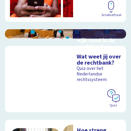
Scrollverhaal
Kijk rond in de
rechtbank
Interactieve
Wat weet jij over
schoolplaat over
de rechtbank?
rechtspraak in
Quiz over het
Nederland
Nederlandse
rechtssysteem
Schoolplaat
Quiz
Hoe streng