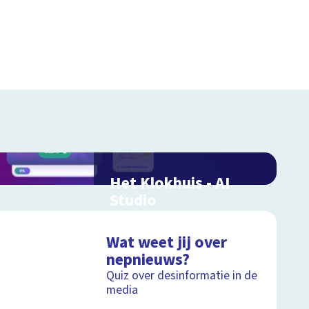
Het Klokhuis - AI
Studio
Leer alles over artificial
intelligence
Wat weet jij over
nepnieuws?
Quiz over desinformatie in de
Schoolplaat
media