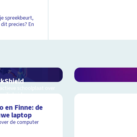
je spreekbeurt,
 dit precies? En
kShield
actieve schoolplaat over
veiligheid
o en Finne: de
uwe laptop
Schoolplaat
over de computer