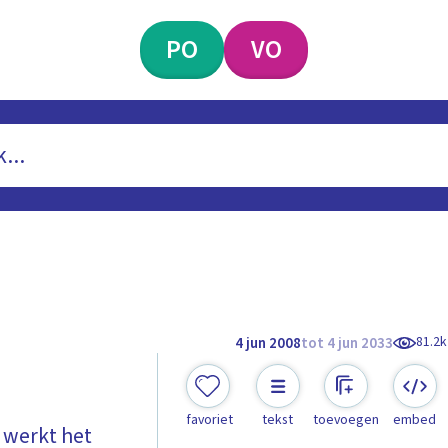
PO
VO
81.2k
4 jun 2008
tot 4 jun 2033
favoriet
tekst
toevoegen
embed
 werkt het