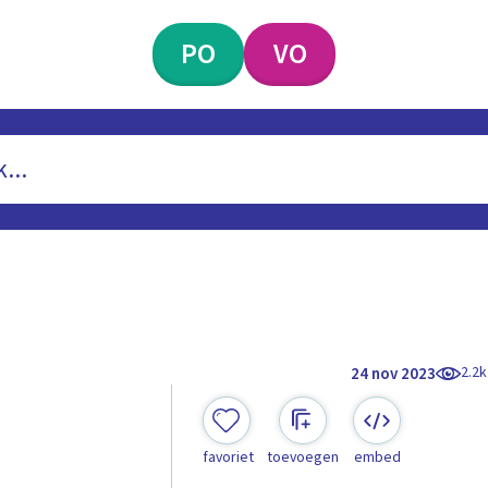
PO
VO
2.2k
24 nov 2023
favoriet
toevoegen
embed