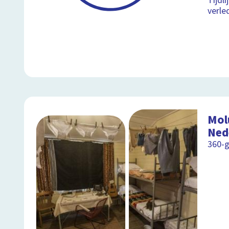
Tijdli
verle
Mol
Ned
360-g