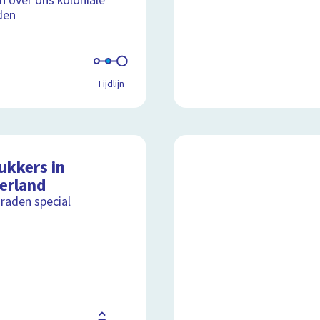
jn over ons koloniale
den
Tijdlijn
ukkers in
erland
raden special