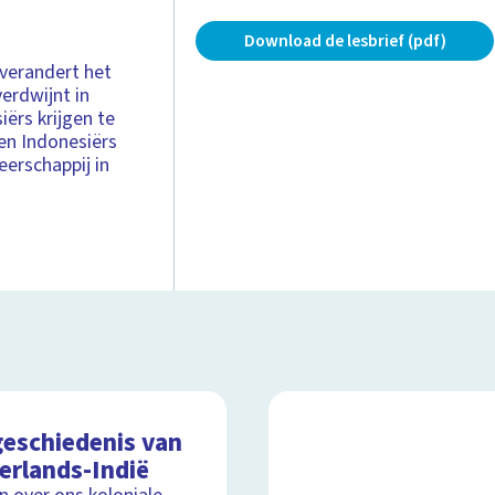
Download de lesbrief (pdf)
 verandert het
erdwijnt in
ërs krijgen te
en Indonesiërs
erschappij in
geschiedenis van
erlands-Indië