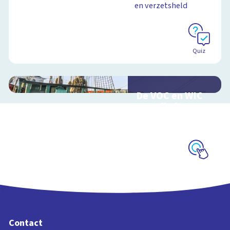
en verzetsheld
Quiz
De VOC en WIC
van alle kanten
Handel en oorlog
over zee
Schoolplaat
Contact