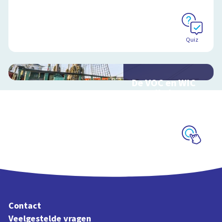
Quiz
De VOC en WIC
van alle kanten
Handel en oorlog
over zee
Schoolplaat
Contact
Veelgestelde vragen