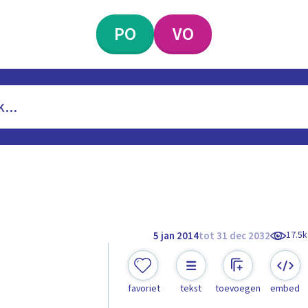
PO
VO
17.5k
5 jan 2014
tot 31 dec 2032
favoriet
tekst
toevoegen
embed