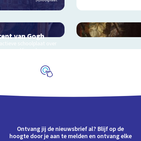
Schoolplaat
cent van Gogh
actieve schoolplaat over
even van Vincent van
h
Schoolplaat
Ontvang jij de nieuwsbrief al? Blijf op de
hoogte door je aan te melden en ontvang elke