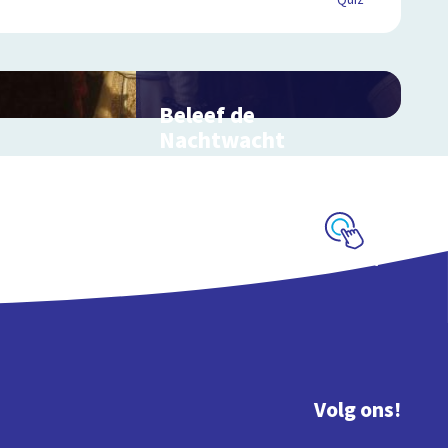
Quiz
Beleef de
Nachtwacht
Interactieve schoolplaat over
Rembrandts meesterwerk
Schoolplaat
Volg ons!