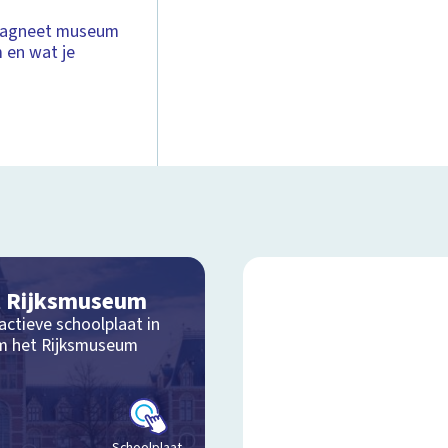
 magneet museum
m en wat je
 Rijksmuseum
actieve schoolplaat in
m het Rijksmuseum