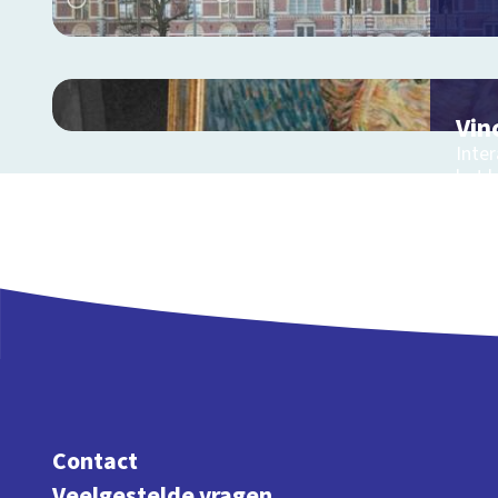
Vin
Inter
het l
Gog
Contact
Veelgestelde vragen