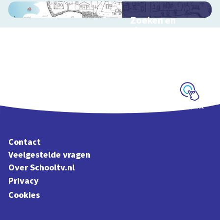
Zoeken en
zingen met
Sesamstraat
Interactieve
schoolplaat met
kinderliedjes
Schoolplaat
Contact
Veelgestelde vragen
Over Schooltv.nl
Privacy
Cookies