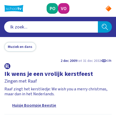
Ga
naar
PO
VO
hoofdinhoud
Muziek en dans
2 dec 2009
tot 31 dec 2032
18k
Ik wens je een vrolijk kerstfeest
Zingen met Raaf
Raaf zingt het kerstliedje: We wish you a merry christmas,
maar dan in het Nederlands.
Huisje Boompje Beestje