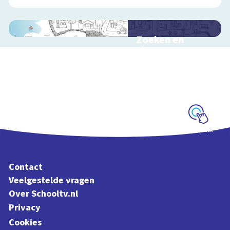
Zoeken en
zingen met
Sesamstraat
Interactieve
schoolplaat met
kinderliedjes
Schoolplaat
Contact
Veelgestelde vragen
Over Schooltv.nl
Privacy
Cookies