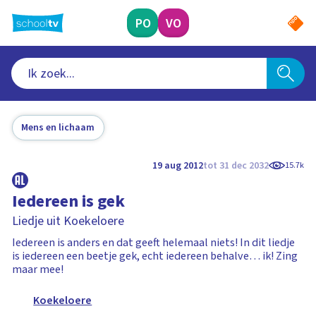
Ga
naar
PO
VO
hoofdinhoud
Mens en lichaam
19 aug 2012
tot 31 dec 2032
15.7k
Iedereen is gek
Liedje uit Koekeloere
Iedereen is anders en dat geeft helemaal niets! In dit liedje
is iedereen een beetje gek, echt iedereen behalve… ik! Zing
maar mee!
Koekeloere