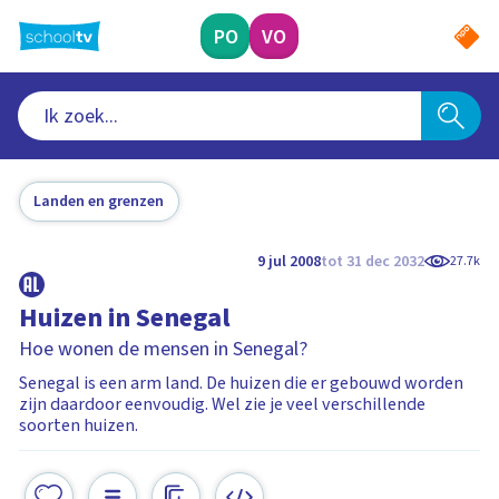
Ga
naar
PO
VO
hoofdinhoud
Landen en grenzen
9 jul 2008
tot 31 dec 2032
27.7k
Huizen in Senegal
Hoe wonen de mensen in Senegal?
Senegal is een arm land. De huizen die er gebouwd worden
zijn daardoor eenvoudig. Wel zie je veel verschillende
soorten huizen.