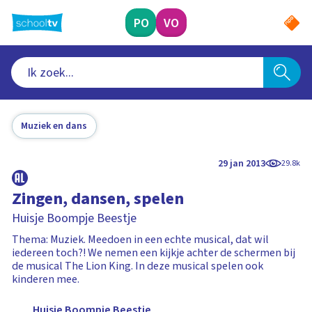
Ga
naar
PO
VO
hoofdinhoud
Muziek en dans
29 jan 2013
29.8k
Zingen, dansen, spelen
Huisje Boompje Beestje
Thema: Muziek. Meedoen in een echte musical, dat wil
iedereen toch?! We nemen een kijkje achter de schermen bij
de musical The Lion King. In deze musical spelen ook
kinderen mee.
Huisje Boompje Beestje