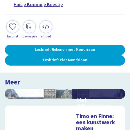
Huisje Boompje Beestje
favoriet
toevoegen
embed
Lesbrief: Rekenen met Mondriaan
Lesbrief: Piet Mondriaan
Meer
Het
Rijksmuseum
Interactieve
Timo en Finne:
schoolplaat in en om
een kunstwerk
het Rijksmuseum
maken