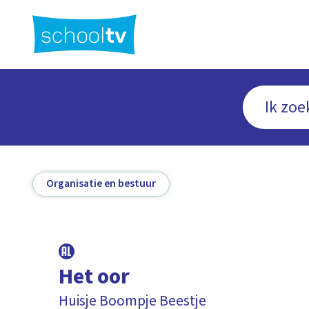
Ga
naar
hoofdinhoud
Organisatie en bestuur
Het oor
Huisje Boompje Beestje