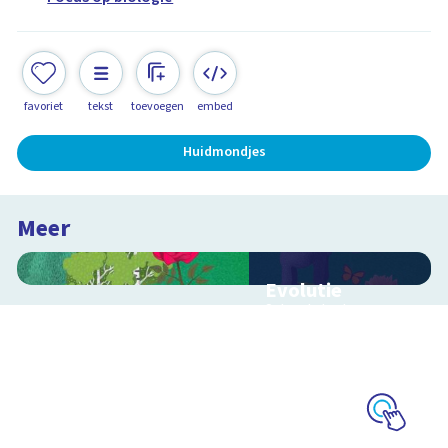
favoriet
tekst
toevoegen
embed
Huidmondjes
Meer
Evolutie
Schoolplaat over
evolutie, ordening en
geologische
tijdschaal
Schoolplaat