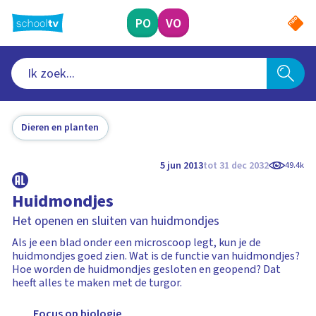
Ga
naar
PO
VO
hoofdinhoud
Dieren en planten
5 jun 2013
tot 31 dec 2032
49.4k
Huidmondjes
Het openen en sluiten van huidmondjes
Als je een blad onder een microscoop legt, kun je de
huidmondjes goed zien. Wat is de functie van huidmondjes?
Hoe worden de huidmondjes gesloten en geopend? Dat
heeft alles te maken met de turgor.
Focus op biologie