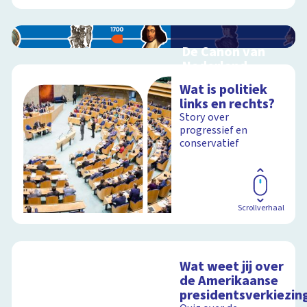
De Canon van
Nederland
Interactieve
Wat is politiek
schoolplaat over de
links en rechts?
Canon
Story over
progressief en
conservatief
Schoolplaat
Scrollverhaal
Wat weet jij over
de Amerikaanse
presidentsverkiezin