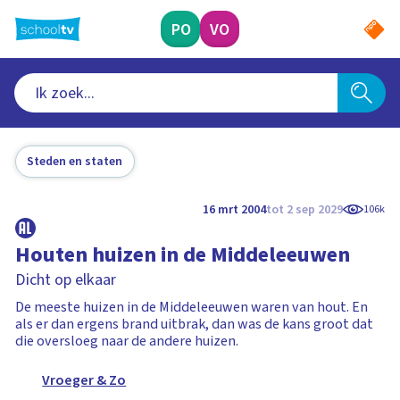
Ga
naar
PO
VO
hoofdinhoud
Steden en staten
16 mrt 2004
tot 2 sep 2029
106k
Houten huizen in de Middeleeuwen
Dicht op elkaar
De meeste huizen in de Middeleeuwen waren van hout. En
als er dan ergens brand uitbrak, dan was de kans groot dat
die oversloeg naar de andere huizen.
Vroeger & Zo