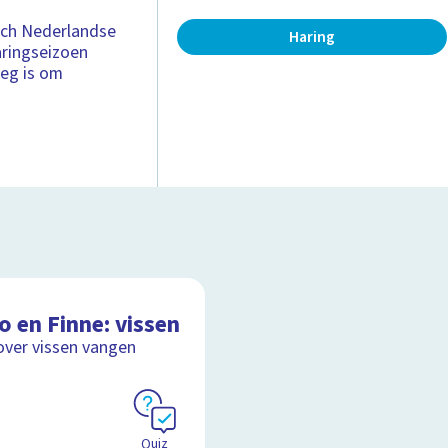
isch Nederlandse
Haring
aringseizoen
oeg is om
o en Finne: vissen
over vissen vangen
Quiz