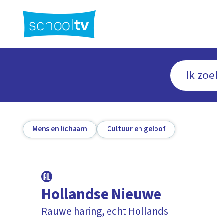
Ga
naar
hoofdinhoud
Mens en lichaam
Cultuur en geloof
Hollandse Nieuwe
Rauwe haring, echt Hollands