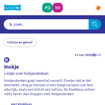
Ga
naar
PO
VO
hoofdinhoud
Cultuur en geloof
17 nov 2025
119
Hokje
Liedje over hokjesdenken
Hokjesdenken gaat meestal vanzelf. Zonder dat je het
doorhebt, stop je mensen in een hokje op basis van hun
uiterlijk, zoals een bril of een tattoo. De Klokboys willen
niets liever dan stoppen met hokjesdenken.
Het Klokhuis