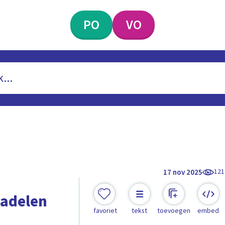
PO
VO
121
17 nov 2025
nadelen
favoriet
tekst
toevoegen
embed