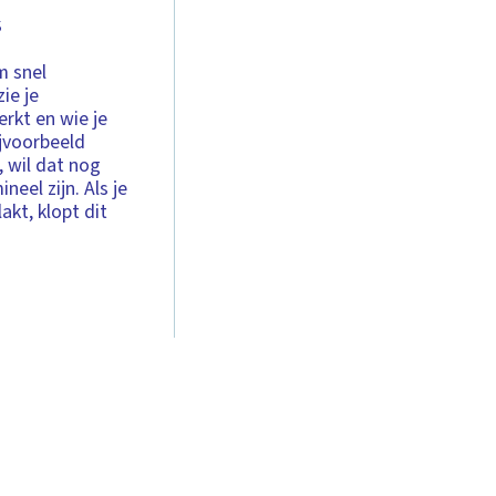
s
m snel
ie je
erkt en wie je
ijvoorbeeld
 wil dat nog
eel zijn. Als je
akt, klopt dit