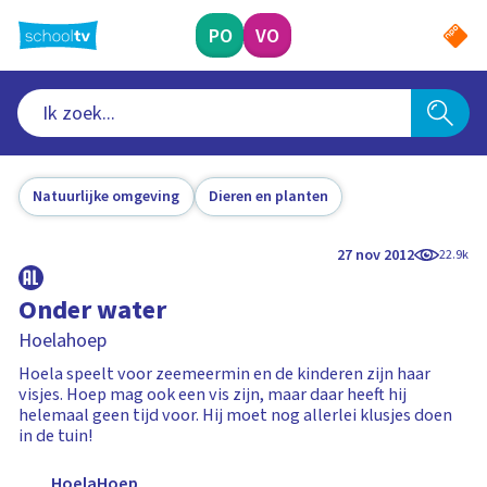
Ga
naar
PO
VO
hoofdinhoud
Natuurlijke omgeving
Dieren en planten
27 nov 2012
22.9k
Onder water
Hoelahoep
Hoela speelt voor zeemeermin en de kinderen zijn haar
visjes. Hoep mag ook een vis zijn, maar daar heeft hij
helemaal geen tijd voor. Hij moet nog allerlei klusjes doen
in de tuin!
HoelaHoep