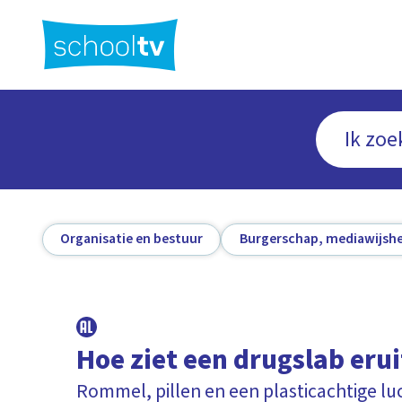
Ga
naar
hoofdinhoud
Organisatie en bestuur
Burgerschap, mediawijshe
Hoe ziet een drugslab erui
Rommel, pillen en een plasticachtige lu