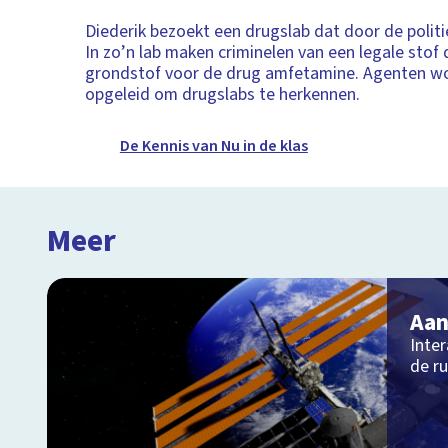
Diederik bezoekt een drugslab dat door de polit
In zo’n lab maken criminelen van een legale stof d
grondstof voor de drug amfetamine. Agenten wo
opgeleid om drugslabs te herkennen.
De Kennis van Nu in de klas
Meer
Aan
Inter
de r