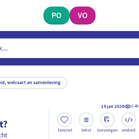
PO
VO
id, welvaart en samenleving
2.4k
19 jan 2020
t?
favoriet
tekst
toevoegen
embed
cht