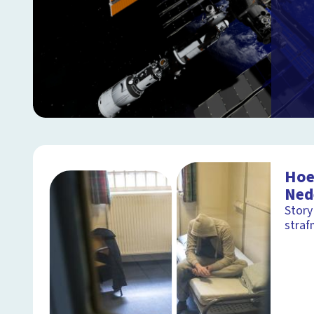
Hoe 
Ned
Story
straf