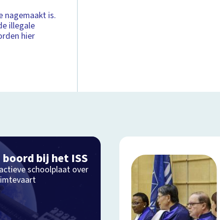
ie nagemaakt is.
e illegale
rden hier
 boord bij het ISS
actieve schoolplaat over
uimtevaart