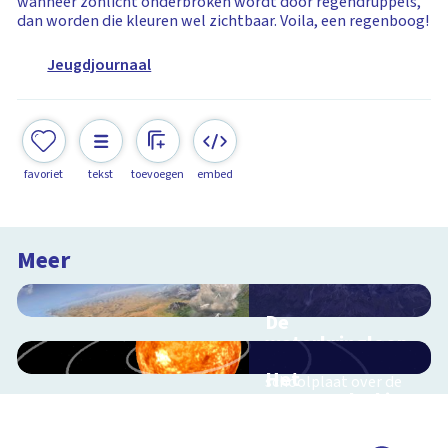
wanneer zonlicht onderbroken wordt door regendruppels,
dan worden die kleuren wel zichtbaar. Voila, een regenboog!
Jeugdjournaal
favoriet
tekst
toevoegen
embed
Meer
De
waterkringloop
Interactieve
Het
schoolplaat over de
zonnestelsel in
cyclus van water op
3D
aarde
Reis mee door ons