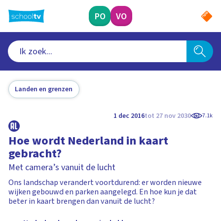
Ga
naar
PO
VO
hoofdinhoud
Landen en grenzen
1 dec 2016
tot 27 nov 2030
7.1k
Hoe wordt Nederland in kaart
gebracht?
Met camera’s vanuit de lucht
Ons landschap verandert voortdurend: er worden nieuwe
wijken gebouwd en parken aangelegd. En hoe kun je dat
beter in kaart brengen dan vanuit de lucht?