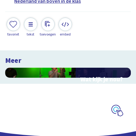
Nederland van boven in de klas
favoriet
tekst
toevoegen
embed
Meer
Wat kijk je nou?
Interactieve
schoolplaat over film
en video
Schoolplaat