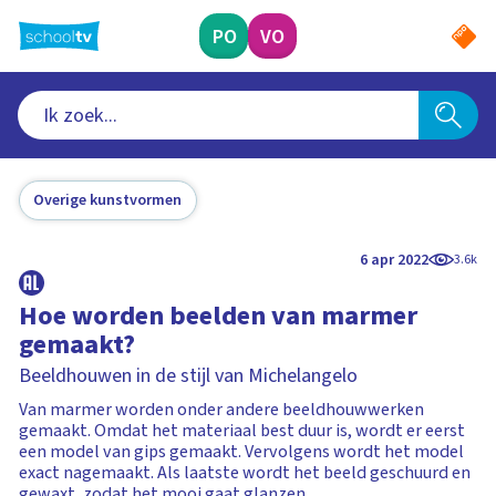
Ga
naar
PO
VO
hoofdinhoud
Overige kunstvormen
6 apr 2022
3.6k
Hoe worden beelden van marmer
gemaakt?
Beeldhouwen in de stijl van Michelangelo
Van marmer worden onder andere beeldhouwwerken
gemaakt. Omdat het materiaal best duur is, wordt er eerst
een model van gips gemaakt. Vervolgens wordt het model
exact nagemaakt. Als laatste wordt het beeld geschuurd en
gewaxt, zodat het mooi gaat glanzen.