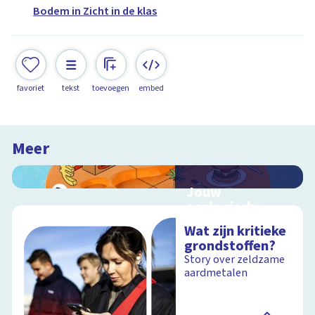
Bodem in Zicht in de klas
favoriet
tekst
toevoegen
embed
Meer
Jouw
ecologische
voetafdruk
Wat zijn kritieke
Ontdek hoe jouw
grondstoffen?
levensstijl invloed
Story over zeldzame
heeft op de aarde
aardmetalen