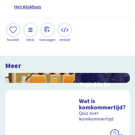
Het Klokhuis
favoriet
tekst
toevoegen
embed
Meer
Brand in De
Knapperige
Korst
Wat is
Kruip in de rol van
komkommertijd?
journalist,
Quiz over
juicevlogger of
komkommertijd
onderzoeksjournalist