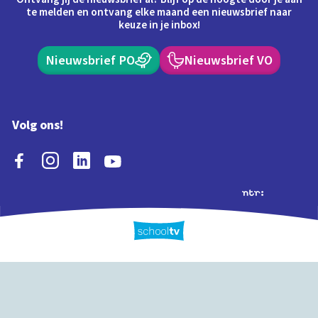
te melden en ontvang elke maand een nieuwsbrief naar
keuze in je inbox!
Nieuwsbrief PO
Nieuwsbrief VO
Volg ons!
Extra's
Schooltv biedt meer
Quiz
Schoolplaat
Tijd
dan video's! Ontdek