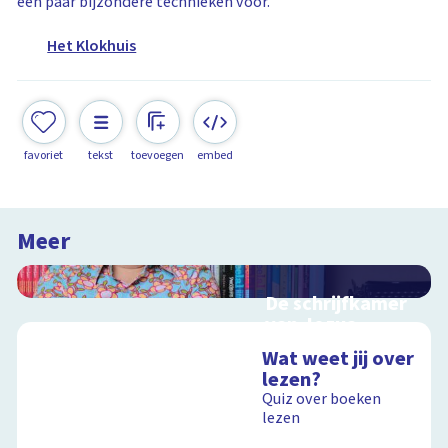
een paar bijzondere technieken voor.
Het Klokhuis
favoriet
tekst
toevoegen
embed
Meer
De schrijfkamer
van Jozua
Douglas
Wat weet jij over
Interactieve
lezen?
schoolplaat bij de
Quiz over boeken
Kinderboekenweek
lezen
2018