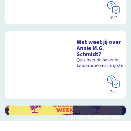
Schoolplaat
Quiz
Wat weet jij over
Annie M.G.
Schmidt?
Quiz over de bekende
kinderboekenschrijfster
Quiz
Kinderboekenweek
2026
Bekijk video's bij de