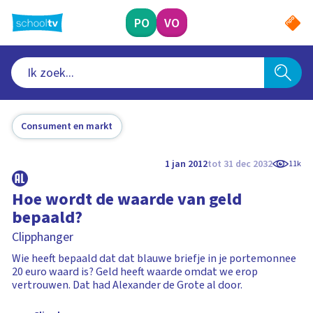
Ga
naar
PO
VO
hoofdinhoud
Consument en markt
1 jan 2012
tot 31 dec 2032
11k
Hoe wordt de waarde van geld
bepaald?
Clipphanger
Wie heeft bepaald dat dat blauwe briefje in je portemonnee
20 euro waard is? Geld heeft waarde omdat we erop
vertrouwen. Dat had Alexander de Grote al door.