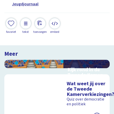
Jeugdjournaal
favoriet
tekst
toevoegen
embed
Meer
Kijk rond in de
Tweede Kamer
Interactieve
Wat weet jij over
schoolplaat over de
de Tweede
Nederlandse politiek
Kamerverkiezingen
en democratie
Quiz over democratie
en politiek
Schoolplaat