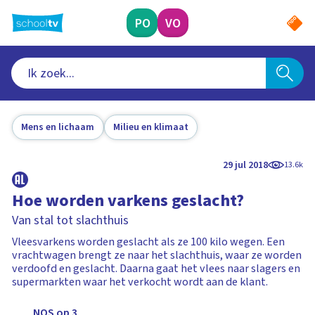
Ga
naar
PO
VO
hoofdinhoud
Mens en lichaam
Milieu en klimaat
29 jul 2018
13.6k
Hoe worden varkens geslacht?
Van stal tot slachthuis
Vleesvarkens worden geslacht als ze 100 kilo wegen. Een
vrachtwagen brengt ze naar het slachthuis, waar ze worden
verdoofd en geslacht. Daarna gaat het vlees naar slagers en
supermarkten waar het verkocht wordt aan de klant.
NOS op 3