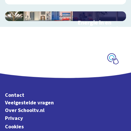
Energie in en
rondom het huis
Interactieve
schoolplaat in en
rondom het huis
Schoolplaat
Contact
Veelgestelde vragen
Over Schooltv.nl
Privacy
Cookies