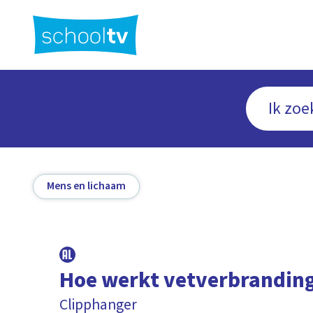
Ga
naar
hoofdinhoud
Mens en lichaam
Hoe werkt vetverbrandin
Clipphanger