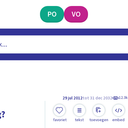
PO
VO
12.3k
29 jul 2012
tot 31 dec 2032
g?
favoriet
tekst
toevoegen
embed