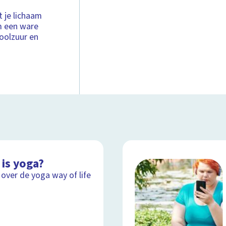
t je lichaam
am een ware
koolzuur en
 is yoga?
 over de yoga way of life