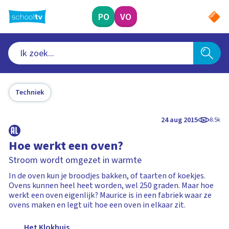
Ga
naar
PO
VO
hoofdinhoud
Techniek
24 aug 2015
8.5k
Hoe werkt een oven?
Stroom wordt omgezet in warmte
In de oven kun je broodjes bakken, of taarten of koekjes.
Ovens kunnen heel heet worden, wel 250 graden. Maar hoe
werkt een oven eigenlijk? Maurice is in een fabriek waar ze
ovens maken en legt uit hoe een oven in elkaar zit.
Het Klokhuis