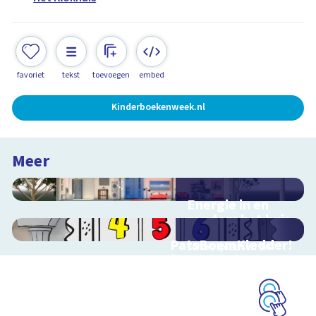
favoriet
tekst
toevoegen
embed
Kinderboekenweek.nl
Meer
Energie in en
rondom het huis
Interactieve
PatsBoemKledder!
schoolplaat in en
Speel het spel en leer
rondom het huis
over techniek
Schoolplaat